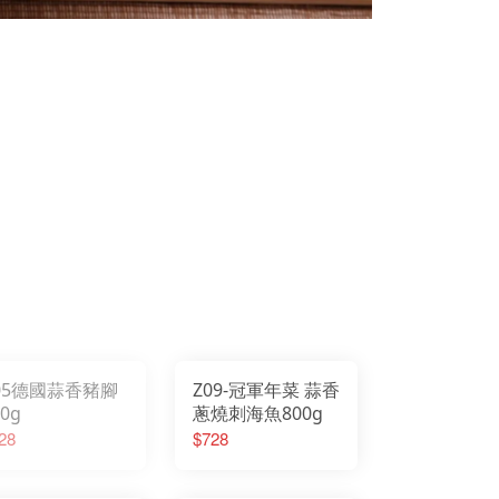
05德國蒜香豬腳
Z09-冠軍年菜 蒜香
00g
蔥燒刺海魚800g
28
$728