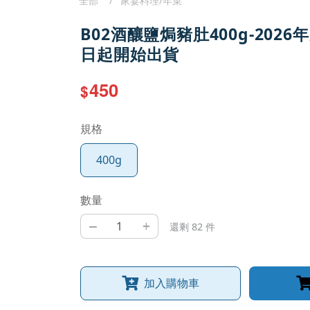
全部
家宴料理/年菜
B02酒釀鹽焗豬肚400g-2026年
日起開始出貨
450
$
規格
400g
數量
–
+
還剩 82 件
加入購物車