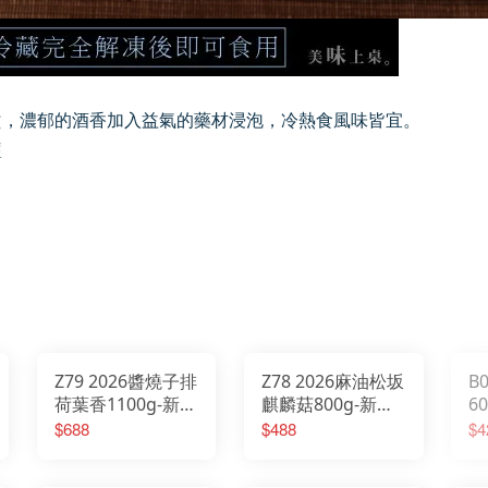
燙，濃郁的酒香加入益氣的藥材浸泡，冷熱食風味皆宜。
鹽
Z79 2026醬燒子排
Z78 2026麻油松坂
B
荷葉香1100g-新品
麒麟菇800g-新品
6
2026/01/20開始出
2026/01/20 開始
$688
$488
$4
貨
出貨