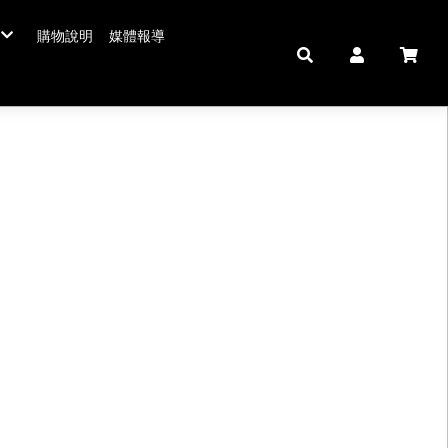
購物說明
媒體報導
年菜五連霸
/年菜
鮮肉品
壽 豬腳麵線
中秋禮盒。套組
佛跳牆/燉雞湯
拌嘴滷味。冷盤
鍋羹煲
私房珍釀。飲品
海鮮/冷盤
生鮮肉品
米食
肉類
私房珍釀/甜點