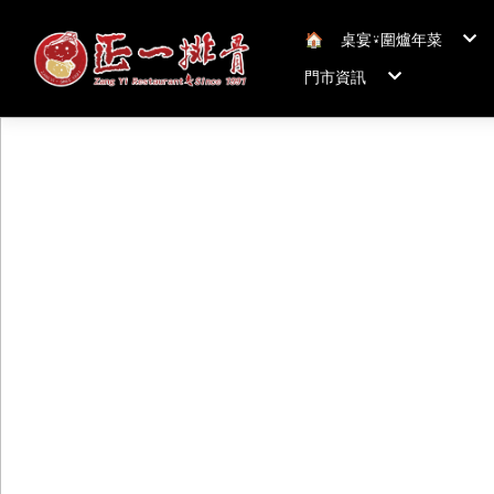
🏠︎
桌宴⍣圍爐年菜
年菜套組
門市資訊
年菜新品
冠軍得獎年菜五連
正一排骨桃園總店
聯絡我們