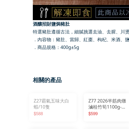
酒釀招財鹽焗豬肚
特選豬肚遵循古法，細膩挑選去油、去腥、川
．內容物：豬肚、當歸、紅棗、枸杞、米酒、
．商品規格：
400g
±
5g
相關的產品
Z27霸氣五味大白
Z77 2026半筋肉燉
蝦/10隻
滷桂竹筍1100g-新
品2026/01/20開始
$588
$599
出貨