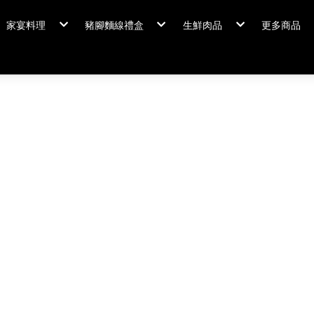
家宴料理
豬腳麵線禮盒
生鮮肉品
更多商品
家宴料理/年菜
閏月添福壽 豬腳麵線
排骨/生鮮肉品
粽情端午
冠軍得獎
佛跳牆/燉雞湯
霸
年菜套組
鍋羹煲
年菜新品
海鮮/冷盤
家宴料理
米食
排骨/生
肉類
閏月添福
私房珍釀/甜點
覆熱熟食
泡菜好醬
養生飲品
中秋