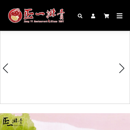
🏠︎
桌宴⍣圍爐年菜
家宴料理
豬腳麵線禮盒
生鮮肉品
更多商品
購物說明