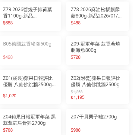
Z79 2026醬燒子排荷葉
Z78 2026麻油松坂麒麟
香1100g-新品
菇800g-新品2026/01/20
2026/01/20開始出貨
開始出貨
$688
$488
B05德國蒜香豬腳600g
Z09-冠軍年菜 蒜香蔥燒
刺海魚800g
$428
$728
Z01(袋裝)蘋果日報評比
Z02(附甕)蘋果日報評比
優勝 八仙佛跳牆2500g-
優勝 八仙佛跳牆2500g
東森新聞年菜專訪
$1,258
$1,020
1,195
$
Z04蘋果日報冠軍年菜 黑
Z07干貝栗子雞2700g
蒜蕈菇烏骨雞2700g
$788
$988