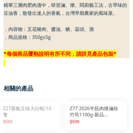
精華三層肉肥肉適中，研習滷、燉、悶廚藝工法，古早味的
豆油香，散發出迷人的香氣，台灣早期農家的風味菜。
．內容物：五花豬肉、醬油、糖、蒜頭、酒
．商品規格：350g±
5g
*
每個商品覆熱說明有所不同，請詳見產品包裝
*
相關的產品
Z27霸氣五味大白蝦/10
Z77 2026半筋肉燉滷桂
隻
竹筍1100g-新品
2026/01/20開始出貨
$588
$599