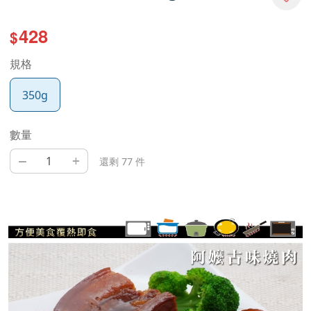
428
$
規格
350g
數量
–
+
還剩 77 件