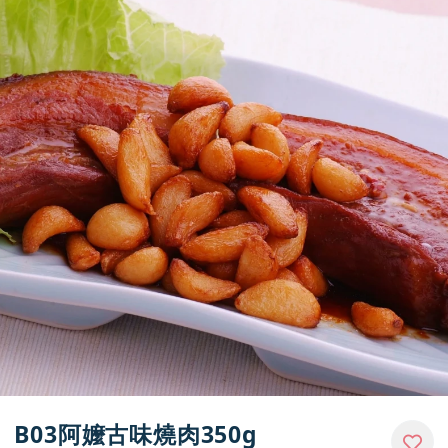
媒體報導
門市資訊
B03阿嬤古味燒肉350g