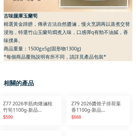
古味腿庫玉蘭筍
精選黃金蹄膀，傳承古法自然醬滷，慢火烹調再以蒸煮交替
浸泡，特選竹山玉蘭筍燜煮入味，口感彈q有勁不油膩，香
味撲鼻。
商品重量：1500g±
5g(
固形物
1300g)
*
每個商品覆熱說明有所不同，請詳見產品包裝
*
相關的產品
Z77 2026半筋肉燉滷桂
Z79 2026醬燒子排荷葉
竹筍1100g-新品
香1100g-新品
2026/01/20開始出貨
2026/01/20開始出貨
$599
$688