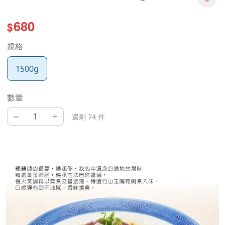
680
$
規格
1500g
數量
–
+
還剩 74 件