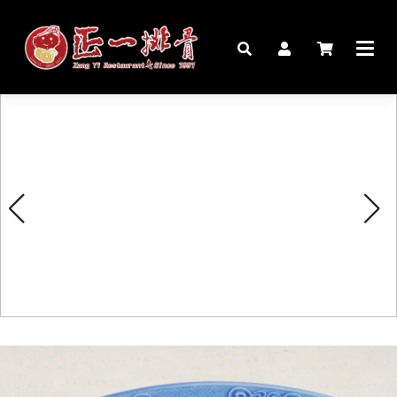
🏠︎
桌宴⍣圍爐年菜
家宴料理
豬腳麵線禮盒
生鮮肉品
更多商品
購物說明