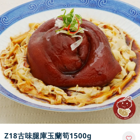
媒體報導
門市資訊
Z18古味腿庫玉蘭筍1500g