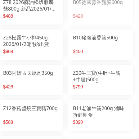
Z78 2026麻油松坂麒麟
B05德國蒜香豬腳600g
菇800g-新品2026/01/20
開始出貨
$488
$428
Z28松露牛小排450g-
B10豬腳滷香筋500g
2026/01/20開始出貨
$968
$450
B03阿嬤古味燒肉350g
Z20牛三寶(牛肚+牛筋
+牛腱)500g
$428
$799
Z12香菇醬燒三寶豬700g
B11老滷牛筋200g 滷味
拆封即食
$588
$320