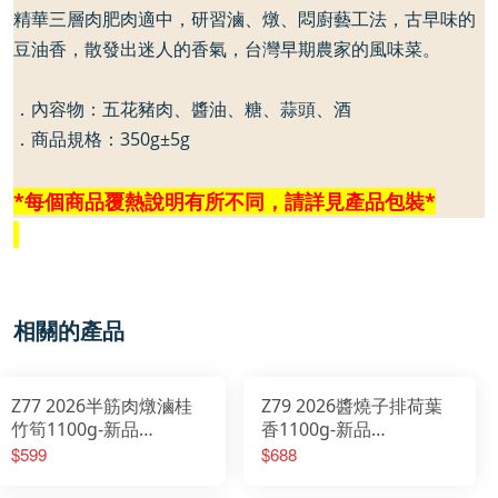
精華三層肉肥肉適中，研習滷、燉、悶廚藝工法，古早味的
豆油香，散發出迷人的香氣，台灣早期農家的風味菜。
．內容物：五花豬肉、醬油、糖、蒜頭、酒
．商品規格：350g±
5g
*
每個商品覆熱說明有所不同，請詳見產品包裝
*
相關的產品
Z77 2026半筋肉燉滷桂
Z79 2026醬燒子排荷葉
竹筍1100g-新品
香1100g-新品
2026/01/20開始出貨
2026/01/20開始出貨
$599
$688