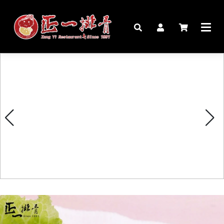
🏠︎
桌宴⍣圍爐年菜
家宴料理
豬腳麵線禮盒
生鮮肉品
更多商品
購物說明