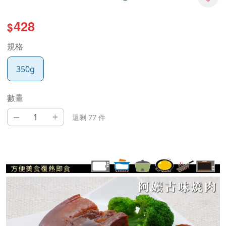
428
$
規格
350g
數量
–
+
還剩 77 件