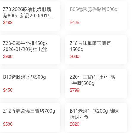
Z78 2026麻油松坂麒麟
B05德國蒜香豬腳600g
菇800g-新品2026/01/20
開始出貨
$488
$428
Z28松露牛小排450g-
Z18古味腿庫玉蘭筍
2026/01/20開始出貨
1500g
$968
$680
B10豬腳滷香筋500g
Z20牛三寶(牛肚+牛筋
+牛腱)500g
$450
$799
Z12香菇醬燒三寶豬700g
B11老滷牛筋200g 滷味
拆封即食
$588
$320