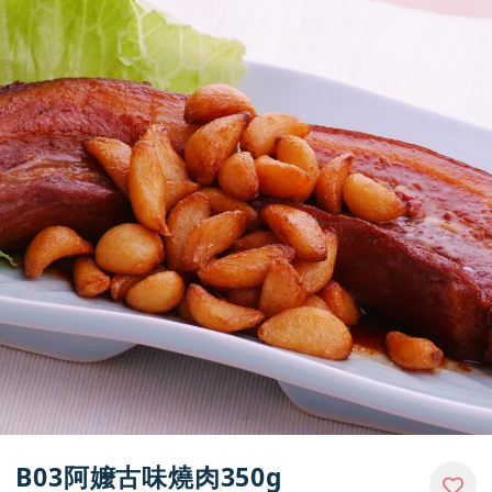
媒體報導
門市資訊
B03阿嬤古味燒肉350g