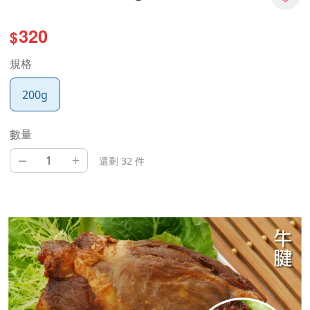
320
$
規格
200g
數量
–
+
還剩 32 件