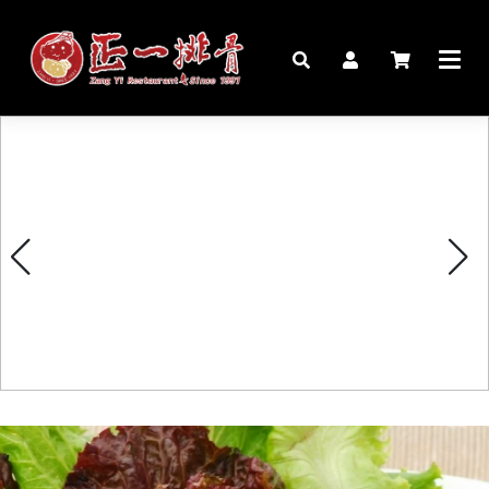
🏠︎
桌宴⍣圍爐年菜
家宴料理
豬腳麵線禮盒
生鮮肉品
更多商品
購物說明