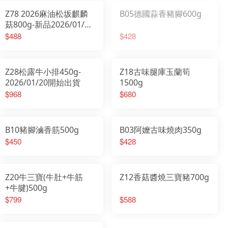
Z78 2026麻油松坂麒麟
B05德國蒜香豬腳600g
菇800g-新品2026/01/20
開始出貨
$488
$428
Z28松露牛小排450g-
Z18古味腿庫玉蘭筍
2026/01/20開始出貨
1500g
$968
$680
B10豬腳滷香筋500g
B03阿嬤古味燒肉350g
$450
$428
Z20牛三寶(牛肚+牛筋
Z12香菇醬燒三寶豬700g
+牛腱)500g
$799
$588