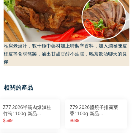
私房老滷汁，數十種中藥材加上特製辛香料，加入潤喉陳皮
桂皮等食材熬製，滷出甘甜香醇不油膩，喝茶飲酒聊天的良
伴
相關的產品
Z77 2026半筋肉燉滷桂
Z79 2026醬燒子排荷葉
竹筍1100g-新品
香1100g-新品
2026/01/20開始出貨
2026/01/20開始出貨
$599
$688