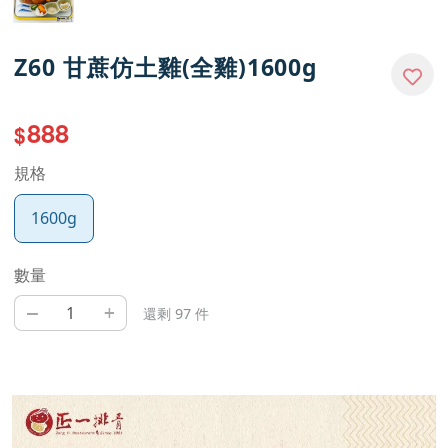
Z60 甘蔗仿土雞(全雞)1600g
888
$
規格
1600g
數量
–
+
還剩 97 件