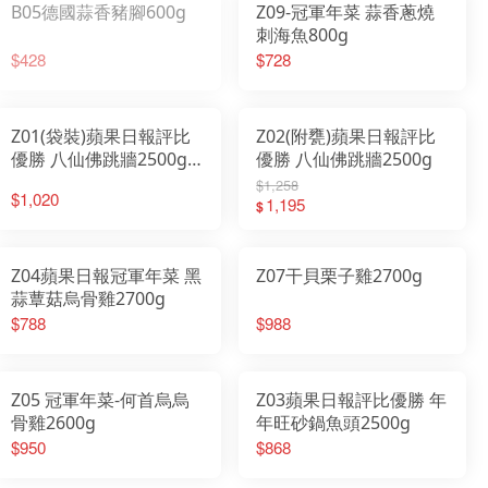
B05德國蒜香豬腳600g
Z09-冠軍年菜 蒜香蔥燒
刺海魚800g
$428
$728
Z01(袋裝)蘋果日報評比
Z02(附甕)蘋果日報評比
優勝 八仙佛跳牆2500g-
優勝 八仙佛跳牆2500g
東森新聞年菜專訪
$1,258
$1,020
1,195
$
Z04蘋果日報冠軍年菜 黑
Z07干貝栗子雞2700g
蒜蕈菇烏骨雞2700g
$788
$988
Z05 冠軍年菜-何首烏烏
Z03蘋果日報評比優勝 年
骨雞2600g
年旺砂鍋魚頭2500g
$950
$868