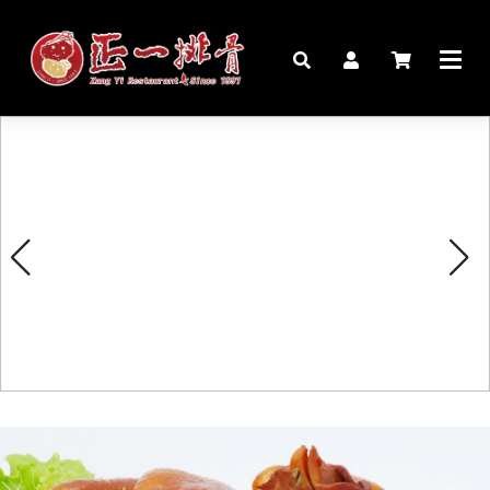
🏠︎
桌宴⍣圍爐年菜
家宴料理
豬腳麵線禮盒
生鮮肉品
更多商品
購物說明