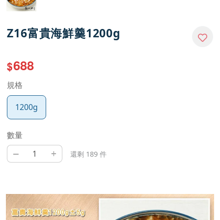
Z16富貴海鮮羹1200g
688
$
規格
1200g
數量
–
+
還剩 189 件