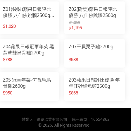
Z01(袋裝)蘋果日報評比
Z02(附甕)蘋果日報評比
優勝 八仙佛跳牆2500g-
優勝 八仙佛跳牆2500g
東森新聞年菜專訪
$1,258
$1,020
1,195
$
Z04蘋果日報冠軍年菜 黑
Z07干貝栗子雞2700g
蒜蕈菇烏骨雞2700g
$788
$988
Z05 冠軍年菜-何首烏烏
Z03蘋果日報評比優勝 年
骨雞2600g
年旺砂鍋魚頭2500g
$950
$868
營業人：
歐德欣業有限公司
統一編號：
16654862
©
2026
, All Rights Reserved.