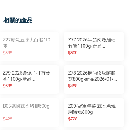
相關的產品
Z27霸氣五味大白蝦/10
Z77 2026半筋肉燉滷桂
隻
竹筍1100g-新品
2026/01/20開始出貨
$588
$599
Z79 2026醬燒子排荷葉
Z78 2026麻油松坂麒麟
香1100g-新品
菇800g-新品2026/01/20
2026/01/20開始出貨
開始出貨
$688
$488
B05德國蒜香豬腳600g
Z09-冠軍年菜 蒜香蔥燒
刺海魚800g
$428
$728