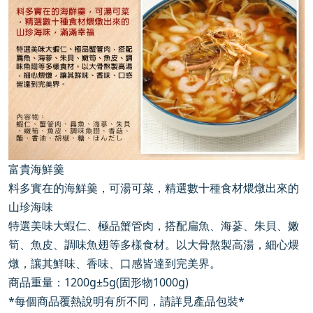
富貴海鮮羹
料多實在的海鮮羹，可湯可菜，精選數十種食材煨燉出來的
山珍海味
特選美味大蝦仁、極品蟹管肉，搭配扁魚、海蔘、朱貝、嫩
筍、魚皮、調味魚翅等多樣食材。以大骨熬製高湯，細心煨
燉，讓其鮮味、香味、口感皆達到完美界。
商品重量：1200g±5g(固形物1000g)
*每個商品覆熱說明有所不同，請詳見產品包裝*