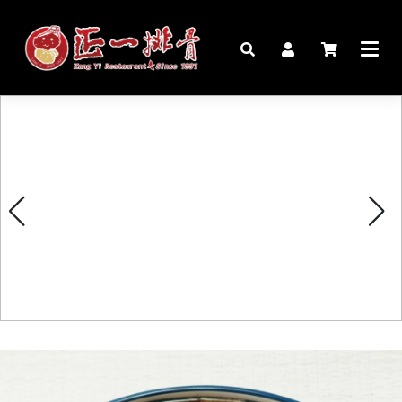
🏠︎
桌宴⍣圍爐年菜
家宴料理
豬腳麵線禮盒
生鮮肉品
更多商品
購物說明