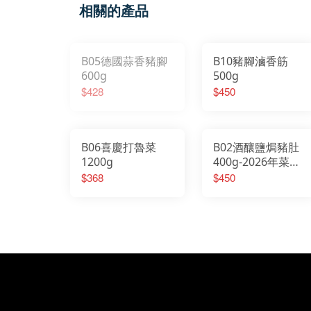
相關的產品
B05德國蒜香豬腳
B10豬腳滷香筋
600g
500g
$428
$450
B06喜慶打魯菜
B02酒釀鹽焗豬肚
1200g
400g-2026年菜
1/20日起開始出貨
$368
$450