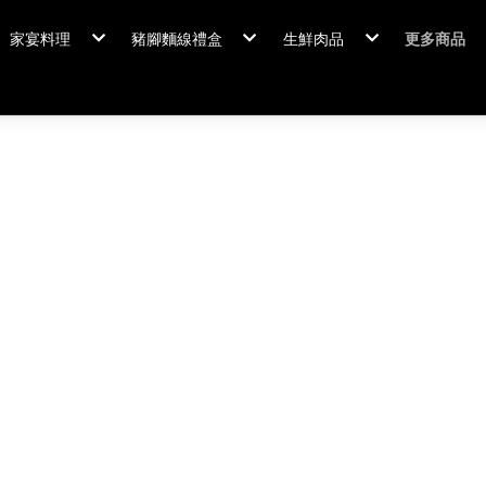
家宴料理
豬腳麵線禮盒
生鮮肉品
更多商品
家宴料理/年菜
閏月添福壽 豬腳麵線
排骨/生鮮肉品
粽情端午
冠軍得獎
佛跳牆/燉雞湯
霸
年菜套組
鍋羹煲
年菜新品
海鮮/冷盤
家宴料理
米食
排骨/生
肉類
閏月添福
私房珍釀/甜點
覆熱熟食
泡菜好醬
養生飲品
中秋