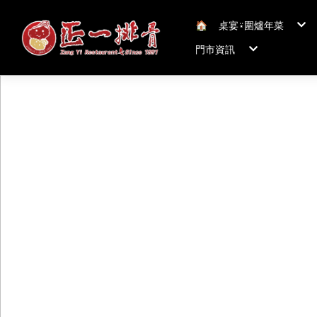
🏠︎
桌宴⍣圍爐年菜
年菜套組
門市資訊
年菜新品
冠軍得獎年菜五連
正一排骨桃園總店
聯絡我們