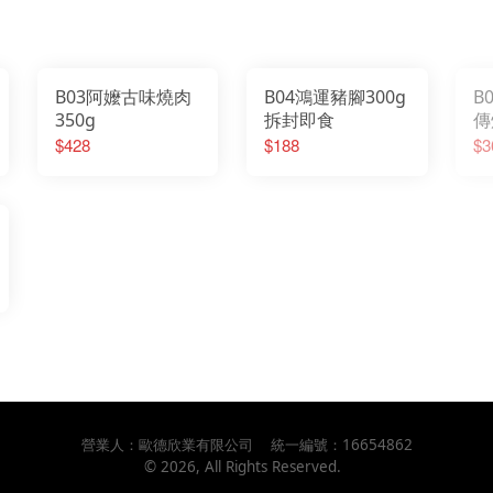
B03阿嬤古味燒肉
B04鴻運豬腳300g
B
350g
拆封即食
傳
粉
$428
$188
$3
營業人：
歐德欣業有限公司
統一編號：
16654862
©
2026
, All Rights Reserved.