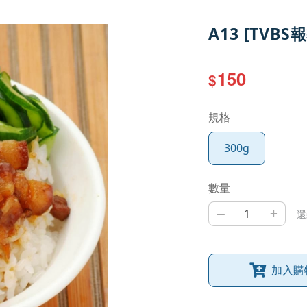
A13 [TVB
150
$
規格
300g
數量
–
+
還
加入購