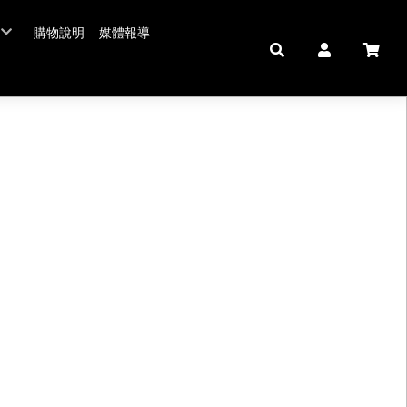
購物說明
媒體報導
年菜五連霸
/年菜
鮮肉品
壽 豬腳麵線
中秋禮盒。套組
佛跳牆/燉雞湯
拌嘴滷味。冷盤
鍋羹煲
私房珍釀。飲品
海鮮/冷盤
生鮮肉品
米食
肉類
私房珍釀/甜點