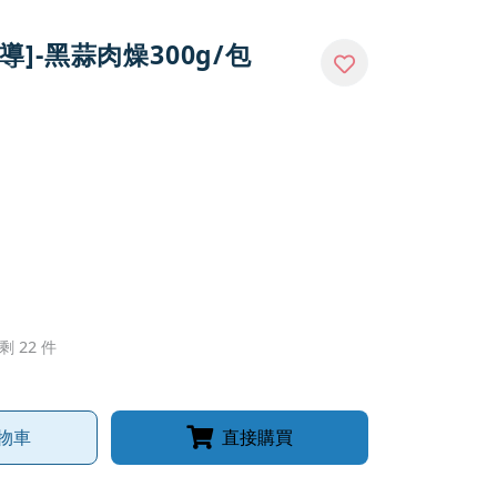
S報導]-黑蒜肉燥300g/包
剩 22 件
物車
直接購買