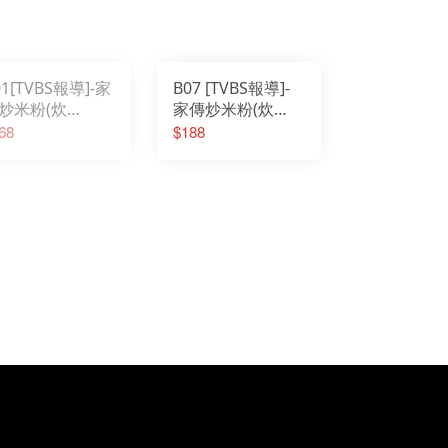
01[TVBS報導]-家
B07 [TVBS報導]-
炒米粉(炊
家傳炒米粉(炊
)1200g(大)
粉)500g(小)
68
$188