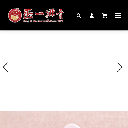
🏠︎
桌宴⍣圍爐年菜
家宴料理
豬腳麵線禮盒
生鮮肉品
更多商品
購物說明