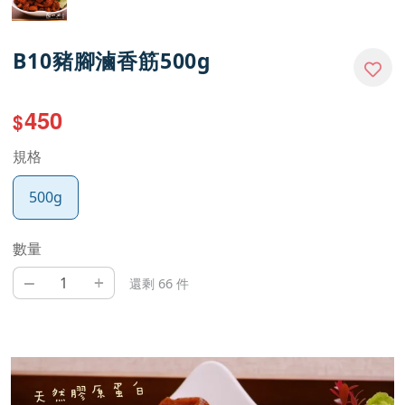
B10豬腳滷香筋500g
450
$
規格
500g
數量
–
+
還剩 66 件