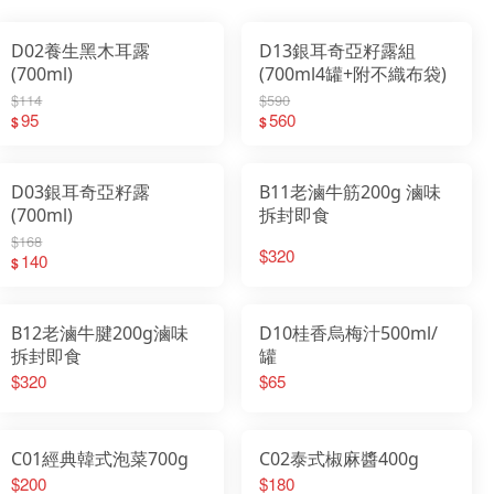
D02養生黑木耳露
D13銀耳奇亞籽露組
(700ml)
(700ml4罐+附不織布袋)
$114
$590
95
560
$
$
D03銀耳奇亞籽露
B11老滷牛筋200g 滷味
(700ml)
拆封即食
$168
$320
140
$
B12老滷牛腱200g滷味
D10桂香烏梅汁500ml/
拆封即食
罐
$320
$65
C01經典韓式泡菜700g
C02泰式椒麻醬400g
$200
$180