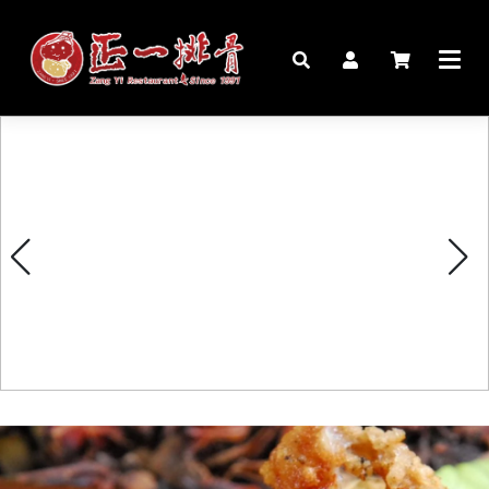
🏠︎
桌宴⍣圍爐年菜
家宴料理
豬腳麵線禮盒
生鮮肉品
更多商品