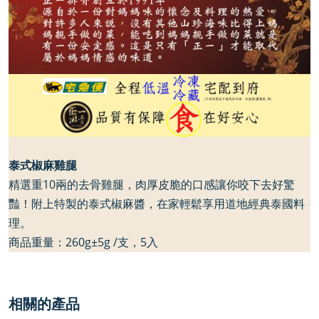
泰式椒麻雞腿
精選重
10
兩的去骨雞腿，肉厚皮脆的口感讓你咬下去好驚
豔！附上特製的泰式椒麻醬，在家輕鬆享用道地經典泰國料
理。
商品重量：
260g
±
5g /
支，
5
入
相關的產品