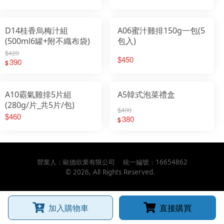
D14桂香烏梅汁組
A06蜜汁雞排150g一包(5
(500ml6罐+附不織布袋)
包入)
$420
$450
390
$
A10霸氣雞排5片組
A5韓式泡菜禮盒
(280g/片_共5片/包)
$400
$460
380
$
營業人：
歐德欣業有限公司
統一編號：
16654862
©
2026
, All Rights Reserved.
加入購物車
直接購買