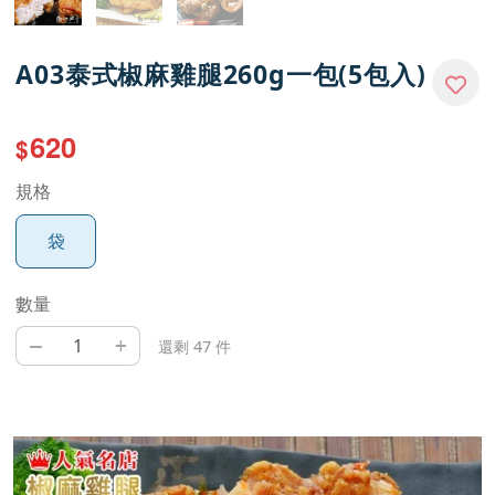
A03泰式椒麻雞腿260g一包(5包入)
620
$
規格
袋
數量
–
+
還剩 47 件