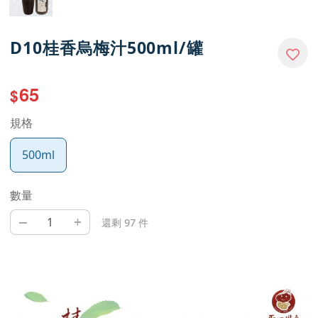
D10桂香烏梅汁500ml/罐
65
$
規格
500ml
數量
–
+
還剩 97 件