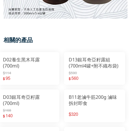
相關的產品
D02養生黑木耳露
D13銀耳奇亞籽露組
(700ml)
(700ml4罐+附不織布袋)
$114
$590
95
560
$
$
D03銀耳奇亞籽露
B11老滷牛筋200g 滷味
(700ml)
拆封即食
$168
$320
140
$