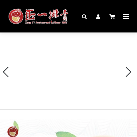
🏠︎
桌宴⍣圍爐年菜
家宴料理
豬腳麵線禮盒
生鮮肉品
更多商品
購物說明