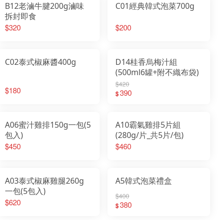
B12老滷牛腱200g滷味
C01經典韓式泡菜700g
拆封即食
$320
$200
C02泰式椒麻醬400g
D14桂香烏梅汁組
(500ml6罐+附不織布袋)
$420
$180
390
$
A06蜜汁雞排150g一包(5
A10霸氣雞排5片組
包入)
(280g/片_共5片/包)
$450
$460
A03泰式椒麻雞腿260g
A5韓式泡菜禮盒
一包(5包入)
$400
$620
380
$