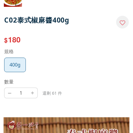
C02泰式椒麻醬400g
180
$
規格
400g
數量
–
+
還剩 61 件