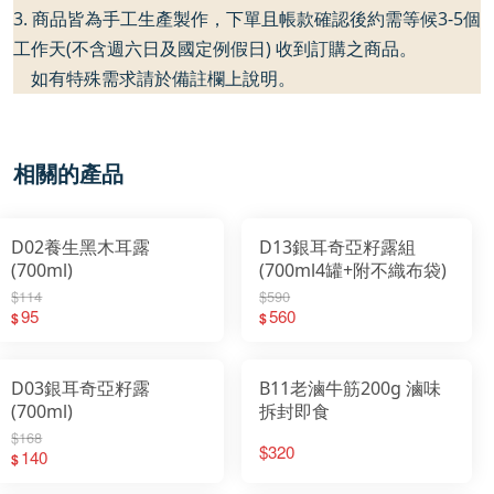
3. 商品皆為手工生產製作，下單且帳款確認後約需等候3-5個
工作天(不含週六日及國定例假日) 收到訂購之商品。
如有特殊需求請於備註欄上說明。
相關的產品
D02養生黑木耳露
D13銀耳奇亞籽露組
(700ml)
(700ml4罐+附不織布袋)
$114
$590
95
560
$
$
D03銀耳奇亞籽露
B11老滷牛筋200g 滷味
(700ml)
拆封即食
$168
$320
140
$