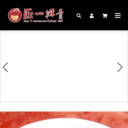
🏠︎
桌宴⍣圍爐年菜
家宴料理
豬腳麵線禮盒
生鮮肉品
更多商品
購物說明