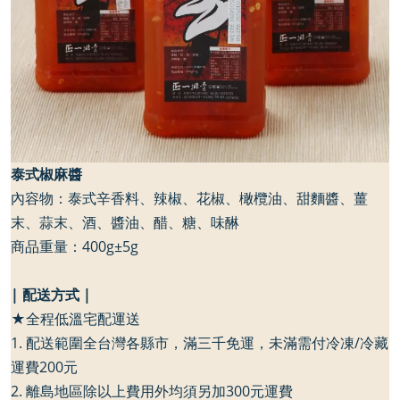
泰式椒麻醬
內容物：泰式辛香料、辣椒、花椒、橄欖油、甜麵醬、薑
末、蒜末、酒、醬油、醋、糖、味醂
商品重量：400g±5g
| 配送方式 |
★全程低溫宅配運送
1. 配送範圍全台灣各縣市，滿三千免運，未滿需付冷凍/冷藏
運費200元
2. 離島地區除以上費用外均須另加300元運費