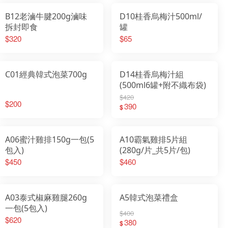
B12老滷牛腱200g滷味
D10桂香烏梅汁500ml/
拆封即食
罐
$320
$65
C01經典韓式泡菜700g
D14桂香烏梅汁組
(500ml6罐+附不織布袋)
$420
$200
390
$
A06蜜汁雞排150g一包(5
A10霸氣雞排5片組
包入)
(280g/片_共5片/包)
$450
$460
A03泰式椒麻雞腿260g
A5韓式泡菜禮盒
一包(5包入)
$400
$620
380
$