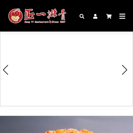
🏠︎
桌宴⍣圍爐年菜
家宴料理
豬腳麵線禮盒
生鮮肉品
更多商品