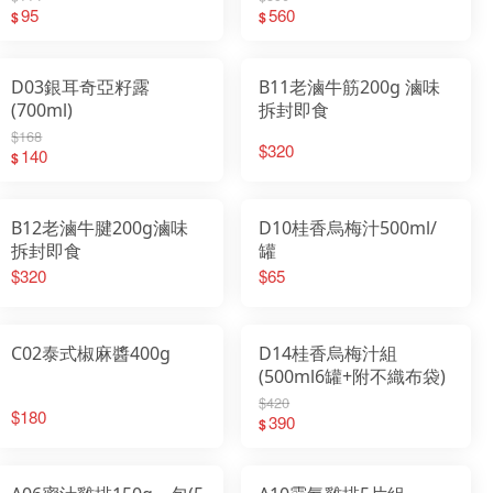
95
560
$
$
D03銀耳奇亞籽露
B11老滷牛筋200g 滷味
(700ml)
拆封即食
$168
$320
140
$
B12老滷牛腱200g滷味
D10桂香烏梅汁500ml/
拆封即食
罐
$320
$65
C02泰式椒麻醬400g
D14桂香烏梅汁組
(500ml6罐+附不織布袋)
$420
$180
390
$