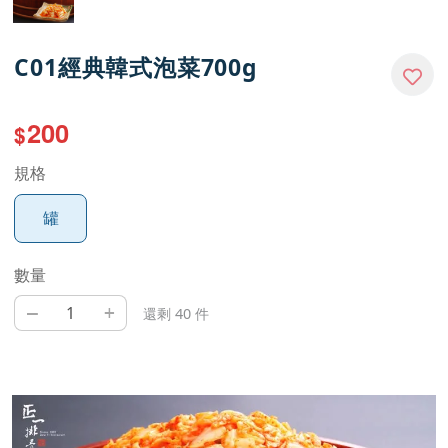
C01經典韓式泡菜700g
200
$
規格
罐
數量
–
+
還剩 40 件