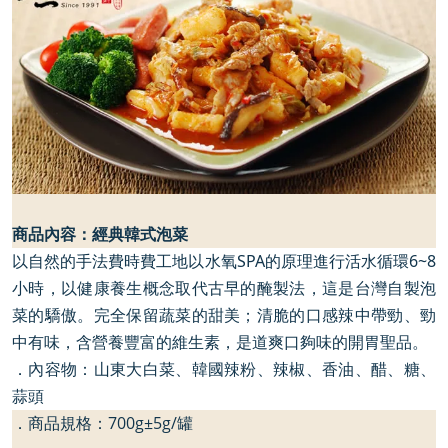
商品內容：經典韓式泡菜
以自然的手法費時費工地以水氧
SPA
的原理進行活水循環
6~8
小時，以健康養生概念取代古早的醃製法，這是台灣自製泡
菜的驕傲。完全保留蔬菜的甜美；清脆的口感辣中帶勁、勁
中有味，含營養豐富的維生素，是道爽口夠味的開胃聖品。
．內容物：山東大白菜、韓國辣粉、辣椒、香油、醋、糖、
蒜頭
．商品規格：
700g
±
5g/
罐