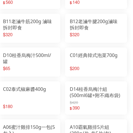
560
140
$
$
B11老滷牛筋200g 滷味
B12老滷牛腱200g滷味
拆封即食
拆封即食
$320
$320
D10桂香烏梅汁500ml/
C01經典韓式泡菜700g
罐
$65
$200
C02泰式椒麻醬400g
D14桂香烏梅汁組
(500ml6罐+附不織布袋)
$420
$180
390
$
A06蜜汁雞排150g一包(5
A10霸氣雞排5片組