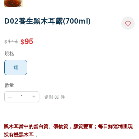
D02養生黑木耳露(700ml)
95
114
$
$
規格
罐
數量
–
+
還剩 89 件
黑木耳當中的蛋白質、礦物質，膠質豐富；
每日鮮運埔里現
採有機黑木耳，