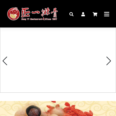
🏠︎
桌宴⍣圍爐年菜
家宴料理
豬腳麵線禮盒
生鮮肉品
更多商品
購物說明