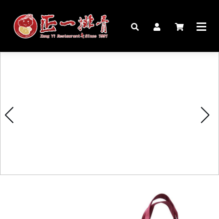
🏠︎
桌宴⍣圍爐年菜
家宴料理
豬腳麵線禮盒
生鮮肉品
更多商品
購物說明