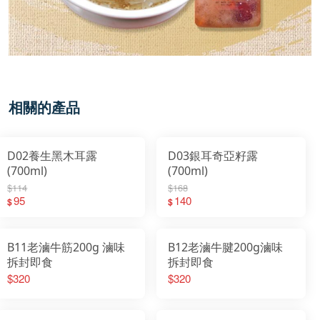
相關的產品
D02養生黑木耳露
D03銀耳奇亞籽露
(700ml)
(700ml)
$114
$168
95
140
$
$
B11老滷牛筋200g 滷味
B12老滷牛腱200g滷味
拆封即食
拆封即食
$320
$320