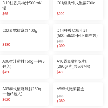
D10桂香烏梅汁500ml/
C01經典韓式泡菜700g
罐
$65
$200
C02泰式椒麻醬400g
D14桂香烏梅汁組
(500ml6罐+附不織布袋)
$420
$180
390
$
A06蜜汁雞排150g一包(5
A10霸氣雞排5片組
包入)
(280g/片_共5片/包)
$450
$460
A03泰式椒麻雞腿260g
A5韓式泡菜禮盒
一包(5包入)
$400
$620
380
$