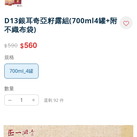
D13銀耳奇亞籽露組(700ml4罐+附
不織布袋)
560
590
$
$
規格
700ml_4罐
數量
–
+
還剩 92 件