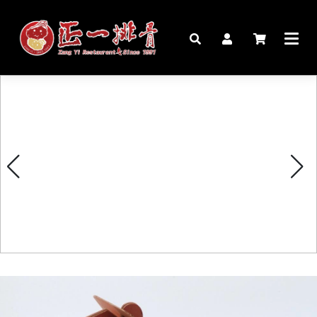
🏠︎
桌宴⍣圍爐年菜
家宴料理
豬腳麵線禮盒
生鮮肉品
更多商品
購物說明