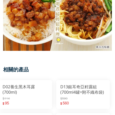
相關的產品
D02養生黑木耳露
D13銀耳奇亞籽露組
(700ml)
(700ml4罐+附不織布袋)
$114
$590
95
560
$
$