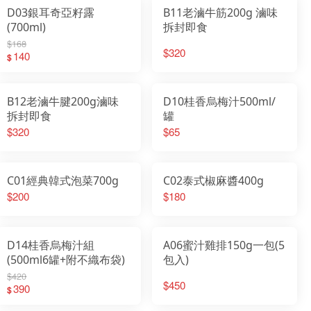
D03銀耳奇亞籽露
B11老滷牛筋200g 滷味
(700ml)
拆封即食
$168
$320
140
$
B12老滷牛腱200g滷味
D10桂香烏梅汁500ml/
拆封即食
罐
$320
$65
C01經典韓式泡菜700g
C02泰式椒麻醬400g
$200
$180
D14桂香烏梅汁組
A06蜜汁雞排150g一包(5
(500ml6罐+附不織布袋)
包入)
$420
$450
390
$