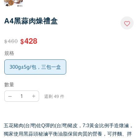
A4黑蒜肉燥禮盒
428
460
$
$
規格
300g±5g/包，三包一盒
數量
–
+
還剩 49 件
五花豬肉
(
台灣
)
佐
Q
彈的
(
台灣
)
豬皮，
7:3
黃金比例手造燉滷，
獨家使用黑蒜頭秘滷平衡油脂保留肉質的營養，可拌麵、拌