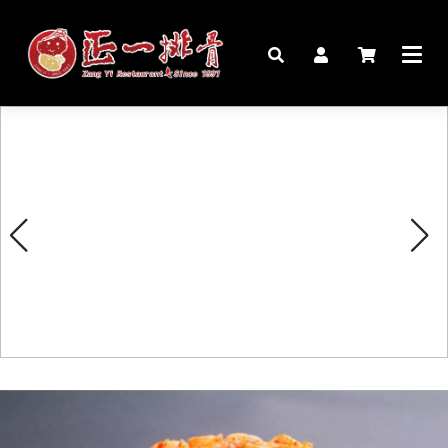
🏠︎
桌宴⍣圍爐年菜
家宴料理
豬腳麵線禮盒
生鮮肉品
更多商品