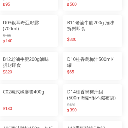
95
560
$
$
D03銀耳奇亞籽露
B11老滷牛筋200g 滷味
(700ml)
拆封即食
$168
$320
140
$
B12老滷牛腱200g滷味
D10桂香烏梅汁500ml/
拆封即食
罐
$320
$65
C02泰式椒麻醬400g
D14桂香烏梅汁組
(500ml6罐+附不織布袋)
$420
$180
390
$