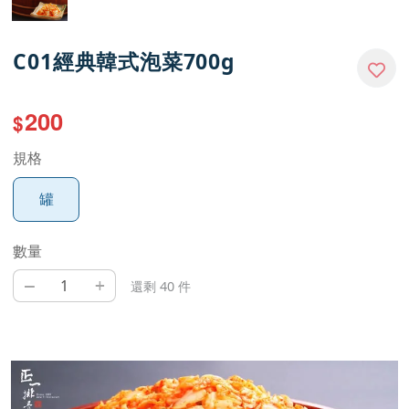
C01經典韓式泡菜700g
200
$
規格
罐
數量
–
+
還剩 40 件