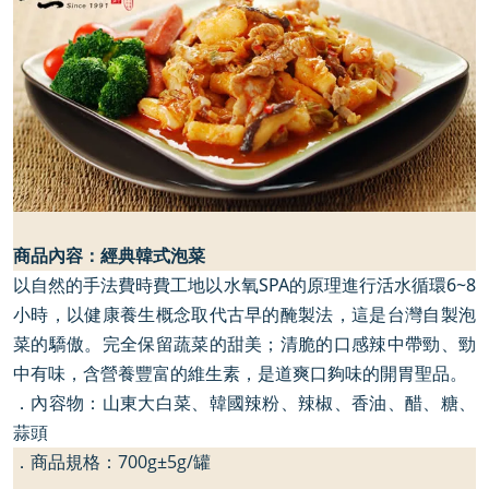
商品內容：經典韓式泡菜
以自然的手法費時費工地以水氧
SPA
的原理進行活水循環
6~8
小時，以健康養生概念取代古早的醃製法，這是台灣自製泡
菜的驕傲。完全保留蔬菜的甜美；清脆的口感辣中帶勁、勁
中有味，含營養豐富的維生素，是道爽口夠味的開胃聖品。
．內容物：山東大白菜、韓國辣粉、辣椒、香油、醋、糖、
蒜頭
．商品規格：
700g
±
5g/
罐