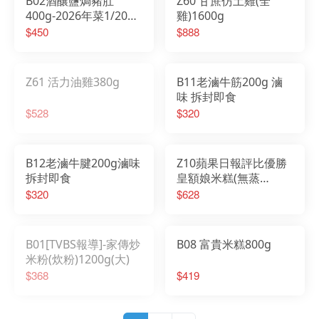
B02酒釀鹽焗豬肚
Z60 甘蔗仿土雞(全
400g-2026年菜1/20日
雞)1600g
起開始出貨
$450
$888
Z61 活力油雞380g
B11老滷牛筋200g 滷
味 拆封即食
$528
$320
B12老滷牛腱200g滷味
Z10蘋果日報評比優勝
拆封即食
皇額娘米糕(無蒸
籠)1200g
$320
$628
B01[TVBS報導]-家傳炒
B08 富貴米糕800g
米粉(炊粉)1200g(大)
$368
$419