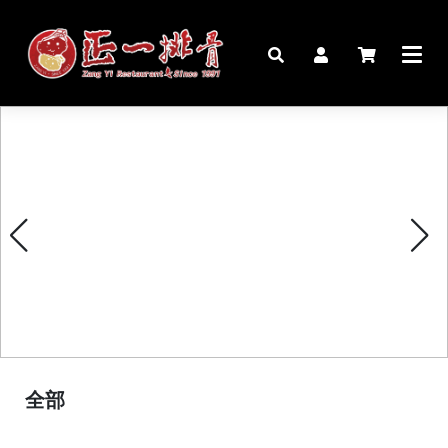
🏠︎
桌宴⍣圍爐年菜
家宴料理
豬腳麵線禮盒
生鮮肉品
更多商品
全部
購物說明
媒體報導