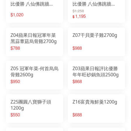
比優勝 八仙佛跳牆
比優勝 八仙佛跳牆
2500g-東森新聞年菜專
2500g
$1,258
$1,020
訪
1,195
$
Z04蘋果日報冠軍年菜
Z07干貝栗子雞2700g
黑蒜蕈菇烏骨雞2700g
$788
$988
Z05 冠軍年菜-何首烏烏
Z03蘋果日報評比優勝
骨雞2600g
年年旺砂鍋魚頭2500g
$950
$868
Z25團圓八寶獅子頭
Z16富貴海鮮羹1200g
1200g
$550
$688