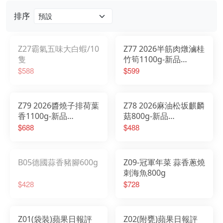
排序
門市資訊
Z27霸氣五味大白蝦/10
Z77 2026半筋肉燉滷桂
隻
竹筍1100g-新品
2026/01/20開始出貨
$588
$599
Z79 2026醬燒子排荷葉
Z78 2026麻油松坂麒麟
香1100g-新品
菇800g-新品
2026/01/20開始出貨
2026/01/20 開始出貨
$688
$488
B05德國蒜香豬腳600g
Z09-冠軍年菜 蒜香蔥燒
刺海魚800g
$428
$728
Z01(袋裝)蘋果日報評
Z02(附甕)蘋果日報評