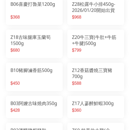
B06喜慶打魯菜1200g
Z28松露牛小排450g-
2026/01/20開始出貨
$368
$968
Z18古味腿庫玉蘭筍
Z20牛三寶(牛肚+牛筋
1500g
+牛腱)500g
$680
$799
B10豬腳滷香筋500g
Z12香菇醬燒三寶豬
700g
$450
$588
B03阿嬤古味燒肉350g
Z17人蔘醉鮮蝦300g
$428
$360