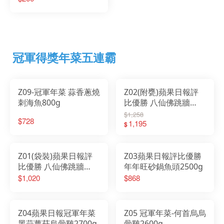
冠軍得獎年菜五連霸
Z09-冠軍年菜 蒜香蔥燒
Z02(附甕)蘋果日報評
刺海魚800g
比優勝 八仙佛跳牆
2500g
$1,258
$728
1,195
$
Z01(袋裝)蘋果日報評
Z03蘋果日報評比優勝
比優勝 八仙佛跳牆
年年旺砂鍋魚頭2500g
2500g-東森新聞年菜專
$1,020
$868
訪
Z04蘋果日報冠軍年菜
Z05 冠軍年菜-何首烏烏
黑蒜蕈菇烏骨雞2700g
骨雞2600g