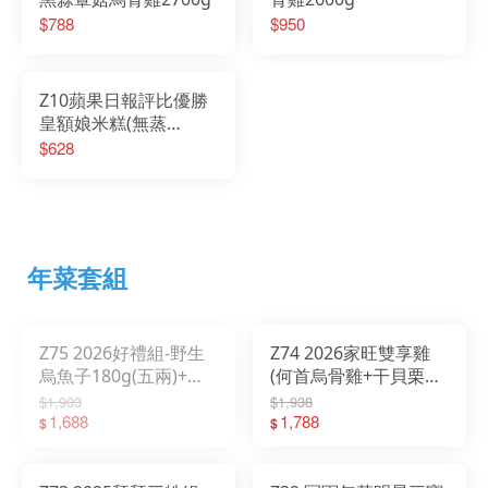
$788
$950
Z10蘋果日報評比優勝
皇額娘米糕(無蒸
籠)1200g
$628
年菜套組
Z75 2026好禮組-野生
Z74 2026家旺雙享雞
烏魚子180g(五兩)+廣
(何首烏骨雞+干貝栗子
式臘腸250g +精美提袋
雞)
$1,903
$1,938
1,688
1,788
$
$