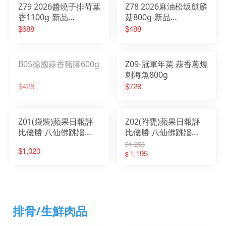
Z79 2026醬燒子排荷葉
Z78 2026麻油松坂麒麟
香1100g-新品
菇800g-新品
2026/01/20開始出貨
2026/01/20 開始出貨
$688
$488
B05德國蒜香豬腳600g
Z09-冠軍年菜 蒜香蔥燒
刺海魚800g
$428
$728
Z01(袋裝)蘋果日報評
Z02(附甕)蘋果日報評
比優勝 八仙佛跳牆
比優勝 八仙佛跳牆
2500g-東森新聞年菜專
2500g
$1,258
$1,020
訪
1,195
$
排骨/生鮮肉品