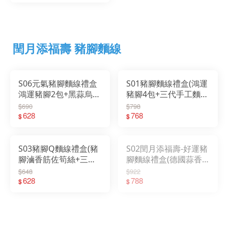
閏月添福壽 豬腳麵線
S06元氣豬腳麵線禮盒
S01豬腳麵線禮盒(鴻運
鴻運豬腳2包+黑蒜烏骨
豬腳4包+三代手工麵線
雞湯700g+三代手工麵
2綑)
$690
$798
線2綑
628
768
$
$
S03豬腳Q麵線禮盒(豬
S02閏月添福壽-好運豬
腳滷香筋佐筍絲+三代
腳麵線禮盒(德國蒜香
手工麵線2綑)
豬腳+鴻運豬腳2包+三
$648
$922
628
代手工麵線2綑)
788
$
$