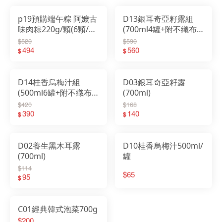
更多商品
p19預購端午粽 阿嬤古
D13銀耳奇亞籽露組
購物說明
味肉粽220g/顆(6顆/
(700ml4罐+附不織布
串)2026/5/25日起出貨
袋)
$520
$590
媒體報導
494
560
$
$
門市資訊
D14桂香烏梅汁組
D03銀耳奇亞籽露
(500ml6罐+附不織布
(700ml)
袋)
$420
$168
390
140
$
$
D02養生黑木耳露
D10桂香烏梅汁500ml/
(700ml)
罐
$114
$65
95
$
C01經典韓式泡菜700g
$200