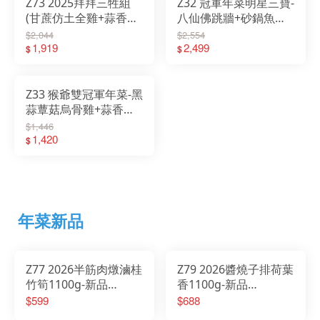
Z73 2025拜拜三牲組
Z32 冠軍年菜明星三寶-
(甘蔗仿土全雞+蒜香蔥
八仙佛跳牆+砂鍋魚頭
燒刺海魚+古味燒肉)
+黑蒜蕈菇烏骨雞
$2,044
$2,554
1,919
2,499
$
$
Z33 猴爺雙冠軍年菜-黑
蒜蕈菇烏骨雞+蒜香蔥
燒刺海魚
$1,446
1,420
$
年菜新品
Z77 2026半筋肉燉滷桂
Z79 2026醬燒子排荷葉
竹筍1100g-新品
香1100g-新品
2026/01/20開始出貨
2026/01/20開始出貨
$599
$688