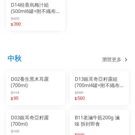
D14桂香烏梅汁組
(500ml6罐+附不織布
袋)
$420
390
$
中秋
瀏覽更多
D02養生黑木耳露
D13銀耳奇亞籽露組
(700ml)
(700ml4罐+附不織布
袋)
$114
$590
95
560
$
$
D03銀耳奇亞籽露
B11老滷牛筋200g 滷
(700ml)
味 拆封即食
$168
$320