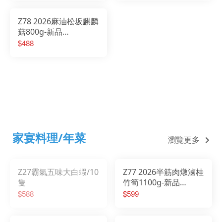
Z78 2026麻油松坂麒麟
菇800g-新品
2026/01/20 開始出貨
$488
家宴料理/年菜
瀏覽更多
Z27霸氣五味大白蝦/10
Z77 2026半筋肉燉滷桂
隻
竹筍1100g-新品
2026/01/20開始出貨
$588
$599