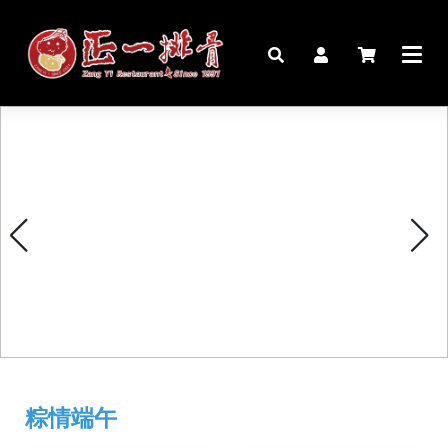
🏠︎
桌宴⍣圍爐年菜
家宴料理
豬腳麵線禮盒
粽情端午
生鮮肉品