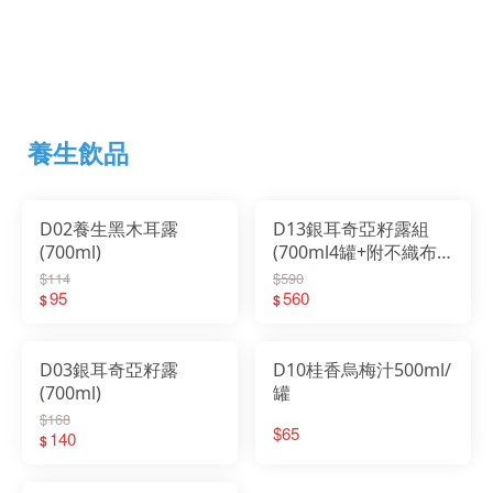
養生飲品
D02養生黑木耳露
D13銀耳奇亞籽露組
(700ml)
(700ml4罐+附不織布
袋)
$114
$590
95
560
$
$
D03銀耳奇亞籽露
D10桂香烏梅汁500ml/
(700ml)
罐
$168
$65
140
$