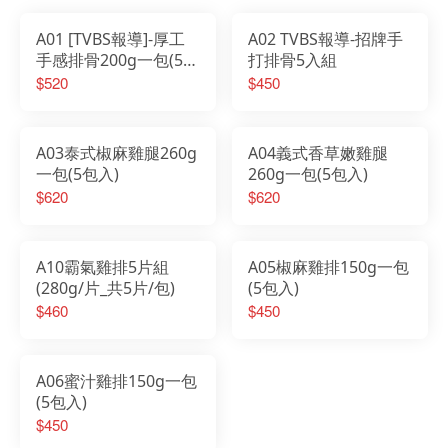
A01 [TVBS報導]-厚工
A02 TVBS報導-招牌手
手感排骨200g一包(5包
打排骨5入組
入)
$520
$450
A03泰式椒麻雞腿260g
A04義式香草嫩雞腿
一包(5包入)
260g一包(5包入)
$620
$620
A10霸氣雞排5片組
A05椒麻雞排150g一包
(280g/片_共5片/包)
(5包入)
$460
$450
A06蜜汁雞排150g一包
(5包入)
$450